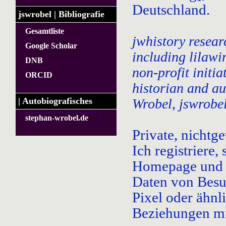
Deutschland.
jswrobel | Bibliografie
Gesamtliste
jwhistory resear
Google Scholar
including lilawi
DNB
non-profit initi
ORCID
historian and a
| Autobiografisches
Wrobel, jswrobel
stephan-wrobel.de
Private, nichtg
Ich registriere,
Homepage und i
Daten von Besuc
Pixel oder ähnl
Beziehungen m