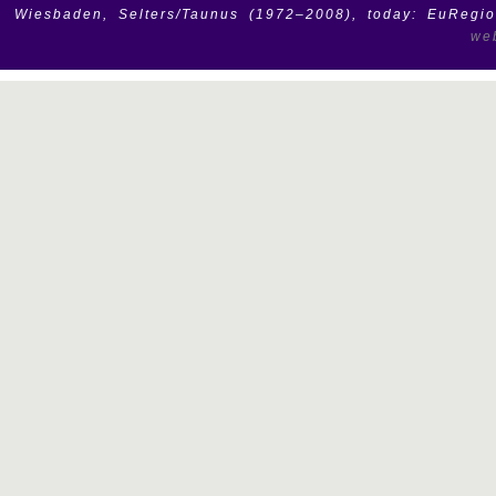
Wiesbaden, Selters/Taunus (1972–2008), today: EuRegio
we