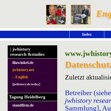
Engl
Index
| jwhistory
www.jwhistory
research &studies
Datenschut
lilawinkel.de
jwhistory.net
Zuletzt aktualisi
– English
[jwhistory.de:today]
Betreiber (sie
Tagung Heidelberg
jwhistory resea
standfirm.de
Sammlung], Augu