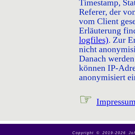
Timestamp, Sta
Referer, der vo
vom Client ges
Erläuterung fin
logfiles)
. Zur E
nicht anonymis
Danach werden 
können IP-Adre
anonymisiert ei
☞
Impressu
Copyright © 2019-
2026 Jo