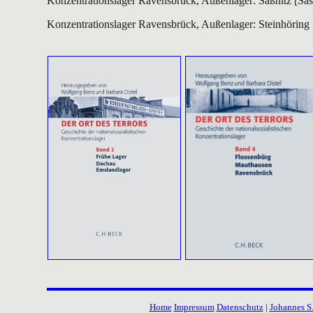
Konzentrationslager Ravensbrück, Außenlager: Saßnitz [Sas
Konzentrationslager Ravensbrück, Außenlager: Steinhöring 
Home
Impressum
Datenschutz
|
Johannes S