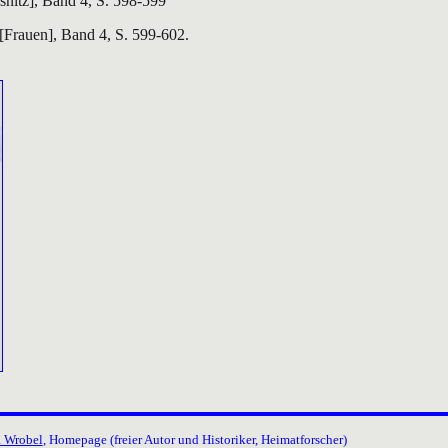
snitz], Band 4, S. 598-599
[Frauen], Band 4, S. 599-602.
. Wrobel
, Homepage (freier Autor und Historiker, Heimatforscher)