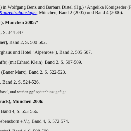
 in Wolfgang Benz und Barbara Distel (Hg.) / Angelika Königseder (R
 Konzentrationslager
,
München, Band 2 (2005) und Band 4 (2006).
r), München 2005:*
, S. 344-347.
ner],
Band 2, S. 500-502.
rghaus und Hotel "Alpenrose"), Band 2, 505-507.
fe) (mit Erhard Klein), Band 2, S. 507-509.
 (Bauer Marx), Band 2, S. 522-523.
, Band 2, S. 524-526.
orst", und werden ggf. später hinzugefügt.
rück), München 2006:
 Band 4, S. 553-556.
bensborn e.V.), Band 4, S. 572-574.